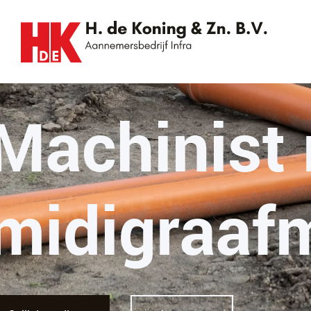
Machinist 
midigraaf