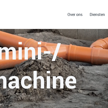
Over ons
Diensten
mini-/
machine