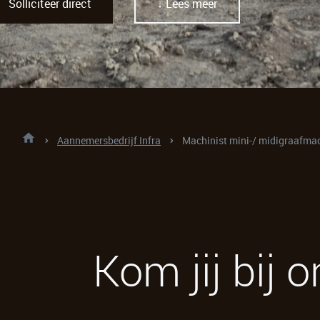
Solliciteer direct
↓ Lees meer
Aannemersbedrijf Infra
Machinist mini-/ midigraafma
Kom jij bij 