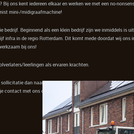
 Bij ons kent iedereen elkaar en werken we met een no-nonsense m
inist mini-/midigraafmachine!
e bedrijf. Beginnend als een klein bedrijf zijn we inmiddels is u
f infra in de regio Rotterdam. Dit komt mede doordat wij ons 
werkzaam bij ons!
verlaters/leerlingen als ervaren krachten.
je sollicitatie dan naar: info@hdekoning.nl of bel naar 0186-6128
 je contact met ons opnemen.