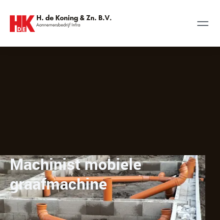
Machinist mobiele
graafmachine