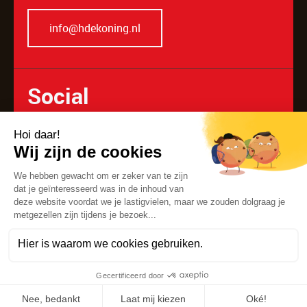
info@hdekoning.nl
Social
Privacyverklaring
|
Cookieverklaring
| Disclaimer
Ontwerp & realisatie
MM